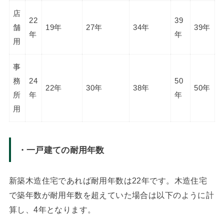
店
22
39
舗
19年
27年
34年
39年
年
年
用
事
務
24
50
22年
30年
38年
50年
所
年
年
用
・一戸建ての耐用年数
新築木造住宅であれば耐用年数は22年です。木造住宅
で築年数が耐用年数を超えていた場合は以下のように計
算し、4年となります。