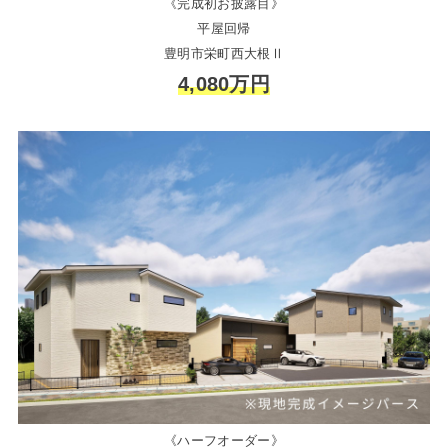
《完成初お披露目》
平屋回帰
豊明市栄町西大根Ⅱ
4,080万円
《ハーフオーダー》