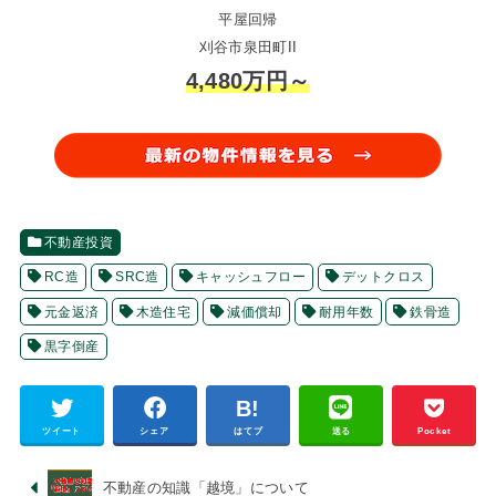
平屋回帰
刈谷市泉田町II
4,480万円～
不動産投資
RC造
SRC造
キャッシュフロー
デットクロス
元金返済
木造住宅
減価償却
耐用年数
鉄骨造
黒字倒産
ツイート
シェア
はてブ
送る
Pocket
不動産の知識「越境」について