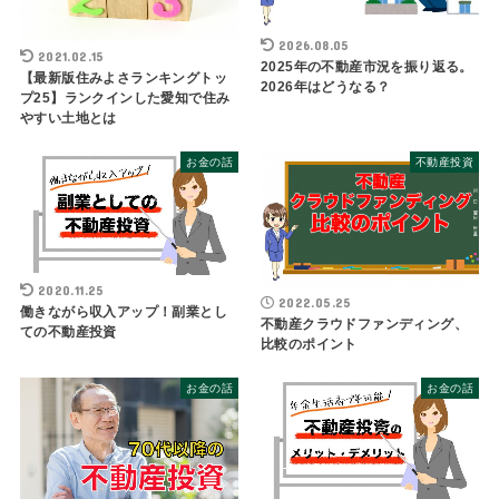
2026.08.05
2021.02.15
2025年の不動産市況を振り返る。
【最新版住みよさランキングトッ
2026年はどうなる？
プ25】ランクインした愛知で住み
やすい土地とは
お金の話
不動産投資
2020.11.25
2022.05.25
働きながら収入アップ！副業とし
不動産クラウドファンディング、
ての不動産投資
比較のポイント
お金の話
お金の話