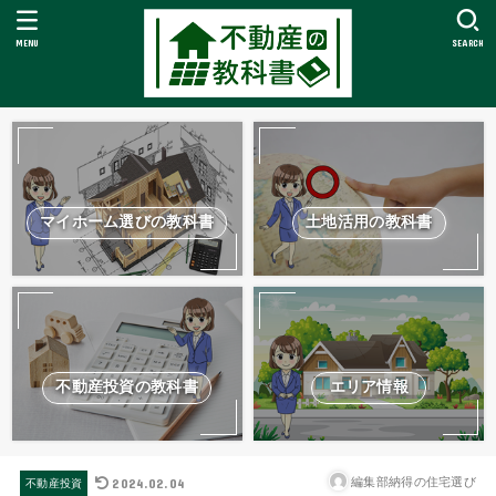
MENU
SEARCH
マイホーム選びの教科書
土地活用の教科書
不動産投資の教科書
エリア情報
2024.02.04
編集部納得の住宅選び
不動産投資