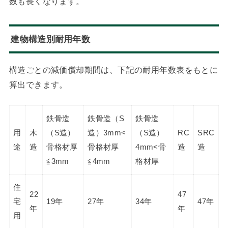
数も長くなります。
建物構造別耐用年数
構造ごとの減価償却期間は、下記の耐用年数表をもとに
算出できます。
鉄骨造
鉄骨造（S
鉄骨造
用
木
（S造）
造）3mm<
（S造）
RC
SRC
途
造
骨格材厚
骨格材厚
4mm<骨
造
造
≦3mm
≦4mm
格材厚
住
22
47
宅
19年
27年
34年
47年
年
年
用