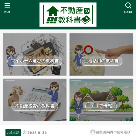
MENU
SEARCH
マイホーム選びの教科書
土地活用の教科書
不動産投資の教科書
エリア情報
2022.01.30
編集部納得の住宅選び
お金の話