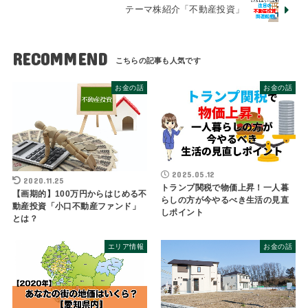
テーマ株紹介「不動産投資」
RECOMMEND
お金の話
お金の話
2025.05.12
2020.11.25
トランプ関税で物価上昇！一人暮
【画期的】100万円からはじめる不
らしの方が今やるべき生活の見直
動産投資「小口不動産ファンド」
しポイント
とは？
エリア情報
お金の話