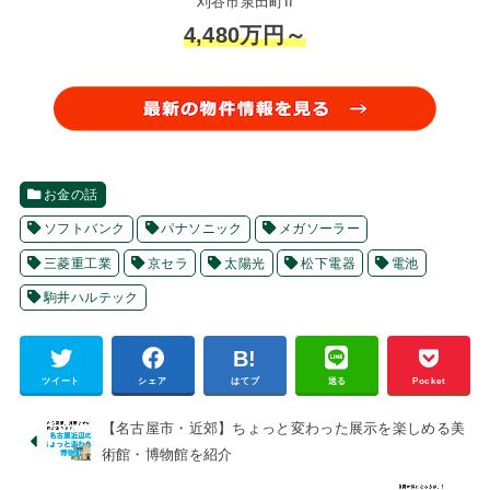
刈谷市泉田町II
4,480万円～
お金の話
ソフトバンク
パナソニック
メガソーラー
三菱重工業
京セラ
太陽光
松下電器
電池
駒井ハルテック
ツイート
シェア
はてブ
送る
Pocket
【名古屋市・近郊】ちょっと変わった展示を楽しめる美
術館・博物館を紹介