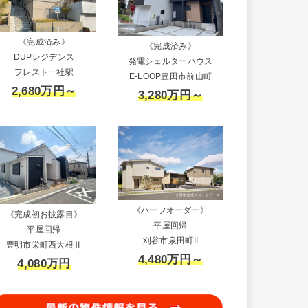
《完成済み》
《完成済み》
DUPレジデンス
発電シェルターハウス
フレスト一社駅
E-LOOP豊田市前山町
2,680万円～
3,280万円～
《ハーフオーダー》
《完成初お披露目》
平屋回帰
平屋回帰
刈谷市泉田町II
豊明市栄町西大根Ⅱ
4,480万円～
4,080万円