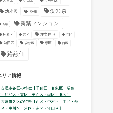
天白区
守山区
愛知県
幼稚園
愛知
新築マンション
新築
注文住宅
港区
昭和区
東区
緑区
熱田区
瑞穂区
西区
路線価
エリア情報
名古屋市各区の特徴【千種区・名東区・瑞穂
区・昭和区・東区・天白区・緑区・北区】
名古屋市各区の特徴【西区・中村区・中区・熱
田区・中川区・港区・南区・守山区】