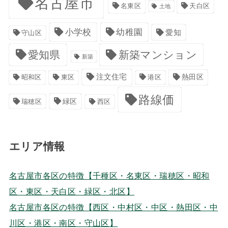
名古屋市
名東区
天白区
土地
小学校
幼稚園
愛知
守山区
愛知県
新築マンション
新築
注文住宅
港区
熱田区
昭和区
東区
路線価
緑区
瑞穂区
西区
エリア情報
名古屋市各区の特徴【千種区・名東区・瑞穂区・昭和
区・東区・天白区・緑区・北区】
名古屋市各区の特徴【西区・中村区・中区・熱田区・中
川区・港区・南区・守山区】