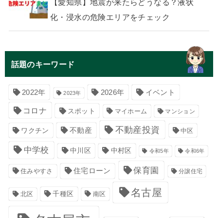
【愛知県】地震が来たらどうなる？液状
化・浸水の危険エリアをチェック
話題のキーワード
イベント
2022年
2026年
2023年
コロナ
スポット
マイホーム
マンション
不動産投資
不動産
ワクチン
中区
中学校
中川区
中村区
令和5年
令和6年
保育園
住宅ローン
住みやすさ
分譲住宅
名古屋
千種区
南区
北区