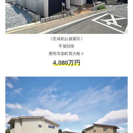
《完成初お披露目》
平屋回帰
豊明市栄町西大根Ⅱ
4,080万円