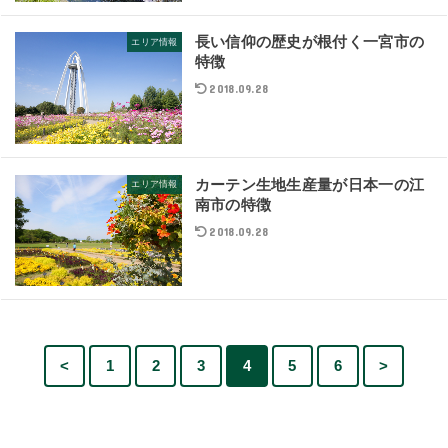
長い信仰の歴史が根付く一宮市の
エリア情報
特徴
2018.09.28
カーテン生地生産量が日本一の江
エリア情報
南市の特徴
2018.09.28
<
1
2
3
4
5
6
>