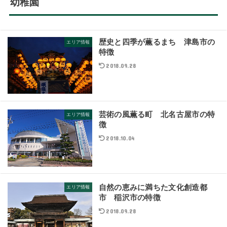
幼稚園
歴史と四季が薫るまち 津島市の
エリア情報
特徴
2018.09.28
芸術の風薫る町 北名古屋市の特
エリア情報
徴
2018.10.04
自然の恵みに満ちた文化創造都
エリア情報
市 稲沢市の特徴
2018.09.28