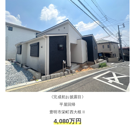
《完成初お披露目》
平屋回帰
豊明市栄町西大根Ⅱ
4,080万円