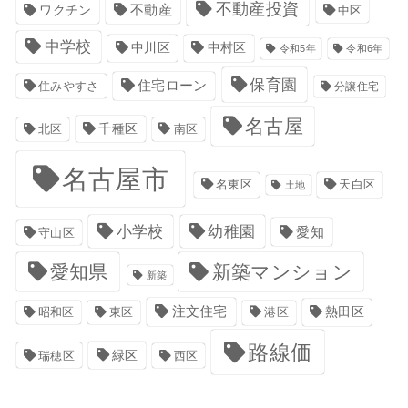
不動産投資
不動産
ワクチン
中区
中学校
中川区
中村区
令和5年
令和6年
保育園
住宅ローン
住みやすさ
分譲住宅
名古屋
千種区
南区
北区
名古屋市
名東区
天白区
土地
小学校
幼稚園
愛知
守山区
愛知県
新築マンション
新築
注文住宅
港区
熱田区
昭和区
東区
路線価
緑区
瑞穂区
西区