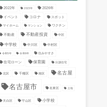
2022年
2026年
2023年
コロナ
イベント
スポット
マイホーム
ワクチン
マンション
不動産投資
不動産
中区
中学校
中川区
中村区
住みやすさ
令和5年
令和6年
保育園
住宅ローン
分譲住宅
名古屋
千種区
南区
北区
名古屋市
名東区
土地
小学校
天白区
守山区