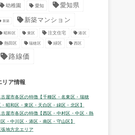
愛知県
幼稚園
愛知
新築マンション
新築
注文住宅
港区
昭和区
東区
緑区
熱田区
瑞穂区
西区
路線価
エリア情報
名古屋市各区の特徴【千種区・名東区・瑞穂
区・昭和区・東区・天白区・緑区・北区】
名古屋市各区の特徴【西区・中村区・中区・熱
田区・中川区・港区・南区・守山区】
尾張地方北エリア