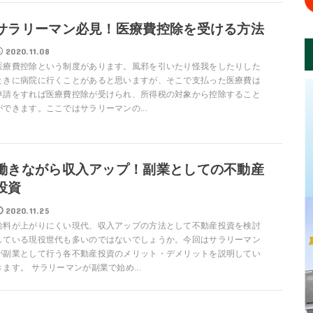
サラリーマン必見！医療費控除を受ける方法
2020.11.08
医療費控除という制度があります。風邪を引いたり怪我をしたりした
ときに病院に行くことがあると思いますが、そこで支払った医療費は
申請をすれば医療費控除が受けられ、所得税の対象から控除すること
ができます。ここではサラリーマンの...
働きながら収入アップ！副業としての不動産
投資
2020.11.25
給料が上がりにくい現代、収入アップの方法として不動産投資を検討
している現役世代も多いのではないでしょうか。今回はサラリーマン
が副業として行う各不動産投資のメリット・デメリットを説明してい
きます。 サラリーマンが副業で始め...