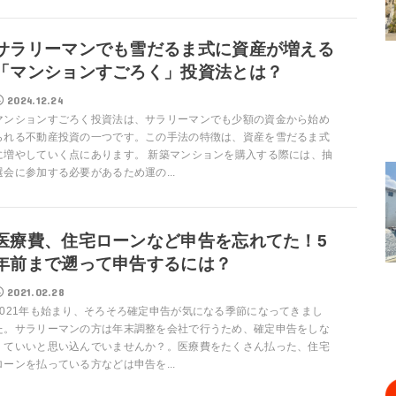
サラリーマンでも雪だるま式に資産が増える
「マンションすごろく」投資法とは？
2024.12.24
マンションすごろく投資法は、サラリーマンでも少額の資金から始め
られる不動産投資の一つです。この手法の特徴は、資産を雪だるま式
に増やしていく点にあります。 新築マンションを購入する際には、抽
選会に参加する必要があるため運の...
医療費、住宅ローンなど申告を忘れてた！5
年前まで遡って申告するには？
2021.02.28
2021年も始まり、そろそろ確定申告が気になる季節になってきまし
た。サラリーマンの方は年末調整を会社で行うため、確定申告をしな
くていいと思い込んでいませんか？。医療費をたくさん払った、住宅
ローンを払っている方などは申告を...