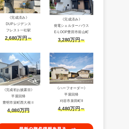
《完成済み》
《完成済み》
DUPレジデンス
発電シェルターハウス
フレスト一社駅
E-LOOP豊田市前山町
2,680万円～
3,280万円～
《ハーフオーダー》
《完成初お披露目》
平屋回帰
平屋回帰
刈谷市泉田町II
豊明市栄町西大根Ⅱ
4,480万円～
4,080万円