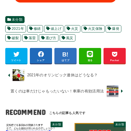
未分類
2021年
修繕
値上げ
火災
火災保険
爆発
破裂
落雷
選び方
風災
ツイート
シェア
はてブ
送る
Pocket
2021年のオリンピック連休はどうなる？
置くのは車だけじゃもったいない！車庫の有効活用法
RECOMMEND
未分類
未分類