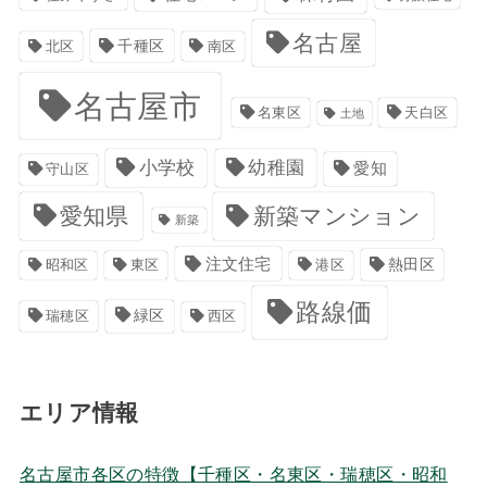
名古屋
千種区
南区
北区
名古屋市
名東区
天白区
土地
小学校
幼稚園
愛知
守山区
愛知県
新築マンション
新築
注文住宅
港区
熱田区
昭和区
東区
路線価
緑区
瑞穂区
西区
エリア情報
名古屋市各区の特徴【千種区・名東区・瑞穂区・昭和