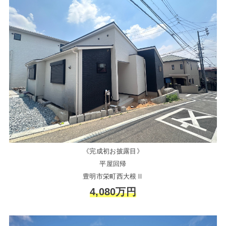
《完成初お披露目》
平屋回帰
豊明市栄町西大根Ⅱ
4,080万円