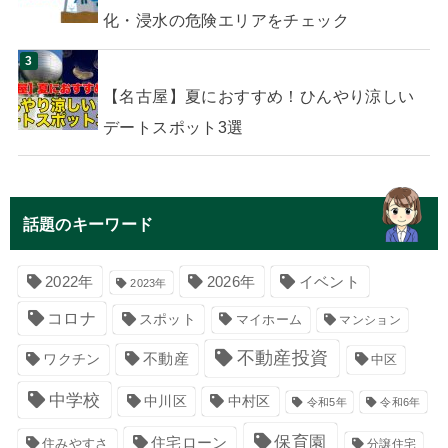
化・浸水の危険エリアをチェック
【名古屋】夏におすすめ！ひんやり涼しい
デートスポット3選
話題のキーワード
イベント
2022年
2026年
2023年
コロナ
スポット
マイホーム
マンション
不動産投資
不動産
ワクチン
中区
中学校
中川区
中村区
令和5年
令和6年
保育園
住宅ローン
住みやすさ
分譲住宅