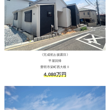
《完成初お披露目》
平屋回帰
豊明市栄町西大根Ⅱ
4,080万円