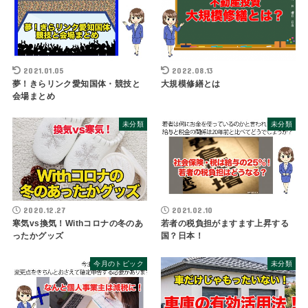
2021.01.05
2022.08.13
夢！きらリンク愛知国体・競技と
大規模修繕とは
会場まとめ
未分類
未分類
2020.12.27
2021.02.10
寒気vs換気！Withコロナの冬のあ
若者の税負担がますます上昇する
ったかグッズ
国？日本！
今月のトピック
未分類