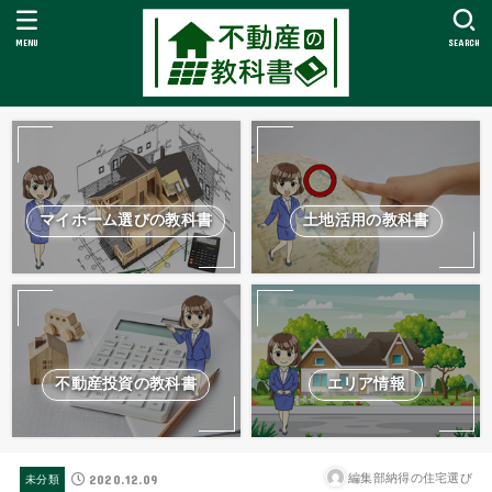
MENU
SEARCH
マイホーム選びの教科書
土地活用の教科書
不動産投資の教科書
エリア情報
2020.12.09
編集部納得の住宅選び
未分類