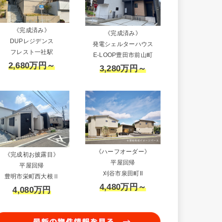
《完成済み》
《完成済み》
DUPレジデンス
発電シェルターハウス
フレスト一社駅
E-LOOP豊田市前山町
2,680万円～
3,280万円～
《ハーフオーダー》
《完成初お披露目》
平屋回帰
平屋回帰
刈谷市泉田町II
豊明市栄町西大根Ⅱ
4,480万円～
4,080万円