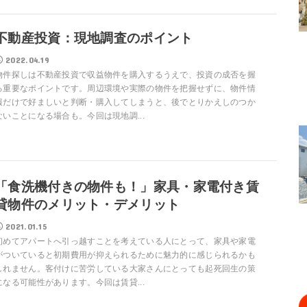
不動産投資：現地調査のポイント
2022.04.19
物件探しは不動産投資で収益物件を購入するうえで、投資の成否を握
る重要なポイントです。周辺環境や実際の物件を把握せずに、物件情
報だけで好ましいと判断・購入してしまうと、後でとりかえしのつか
ないことになる場合も。今回は現地調...
「食洗機付きの物件も！」家具・家電付き賃
貸物件のメリット・デメリット
2021.01.15
初めてアパートへ引っ越すことを考えている人にとって、家具や家電
がついていると初期費用が抑えられるために魅力的に感じられるかも
しれません。客付けに苦労している大家さんにとっても起死回生の策
になる可能性があります。今回は賃貸...