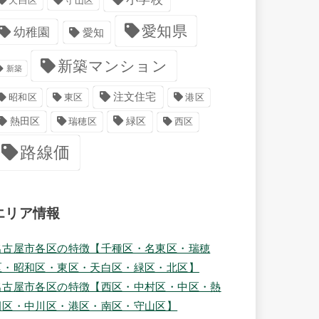
天白区
守山区
愛知県
幼稚園
愛知
新築マンション
新築
注文住宅
港区
昭和区
東区
緑区
熱田区
瑞穂区
西区
路線価
エリア情報
名古屋市各区の特徴【千種区・名東区・瑞穂
区・昭和区・東区・天白区・緑区・北区】
名古屋市各区の特徴【西区・中村区・中区・熱
田区・中川区・港区・南区・守山区】