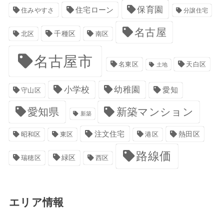
保育園
住宅ローン
住みやすさ
分譲住宅
名古屋
千種区
南区
北区
名古屋市
名東区
天白区
土地
小学校
幼稚園
愛知
守山区
愛知県
新築マンション
新築
注文住宅
港区
熱田区
昭和区
東区
路線価
緑区
瑞穂区
西区
エリア情報