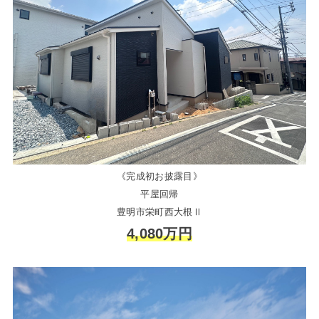
《完成初お披露目》
平屋回帰
豊明市栄町西大根Ⅱ
4,080万円