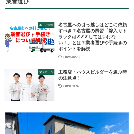
業者選び
名古屋への引っ越しはどこに依頼
エリア情報
すべき？名古屋の風習「嫁入りト
ラックは✗✗✗してはいけな
い！」とは？業者選びや手続きの
ポイントを解説
2024.02.10
工務店・ハウスビルダーを選ぶ時
マイホーム
の注意点！
2020.11.14