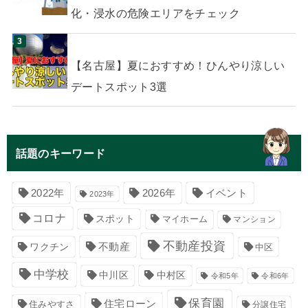
化・浸水の危険エリアをチェック
【名古屋】夏におすすめ！ひんやり涼しい
デートスポット3選
話題のキーワード
イベント
2022年
2026年
2023年
コロナ
スポット
マイホーム
マンション
不動産投資
不動産
ワクチン
中区
中学校
中川区
中村区
令和5年
令和6年
保育園
住宅ローン
住みやすさ
分譲住宅