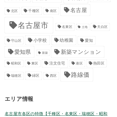
名古屋
千種区
南区
北区
名古屋市
名東区
天白区
土地
小学校
幼稚園
愛知
守山区
愛知県
新築マンション
新築
注文住宅
港区
熱田区
昭和区
東区
路線価
緑区
瑞穂区
西区
エリア情報
名古屋市各区の特徴【千種区・名東区・瑞穂区・昭和