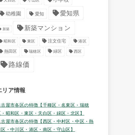
天白区
守山区
愛知県
幼稚園
愛知
新築マンション
新築
注文住宅
港区
昭和区
東区
緑区
熱田区
瑞穂区
西区
路線価
エリア情報
名古屋市各区の特徴【千種区・名東区・瑞穂
区・昭和区・東区・天白区・緑区・北区】
名古屋市各区の特徴【西区・中村区・中区・熱
田区・中川区・港区・南区・守山区】