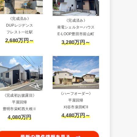
《完成済み》
《完成済み》
DUPレジデンス
発電シェルターハウス
フレスト一社駅
E-LOOP豊田市前山町
2,680万円～
3,280万円～
《ハーフオーダー》
《完成初お披露目》
平屋回帰
平屋回帰
刈谷市泉田町II
豊明市栄町西大根Ⅱ
4,480万円～
4,080万円