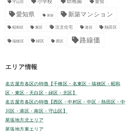
小学校
幼稚園
愛知
守山区
愛知県
新築マンション
新築
注文住宅
港区
熱田区
昭和区
東区
路線価
緑区
瑞穂区
西区
エリア情報
名古屋市各区の特徴【千種区・名東区・瑞穂区・昭和
区・東区・天白区・緑区・北区】
名古屋市各区の特徴【西区・中村区・中区・熱田区・中
川区・港区・南区・守山区】
尾張地方北エリア
尾張地方東エリア