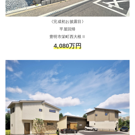
《完成初お披露目》
平屋回帰
豊明市栄町西大根Ⅱ
4,080万円