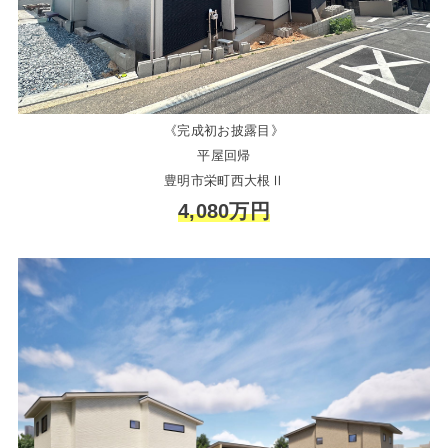
《完成初お披露目》
平屋回帰
豊明市栄町西大根Ⅱ
4,080万円