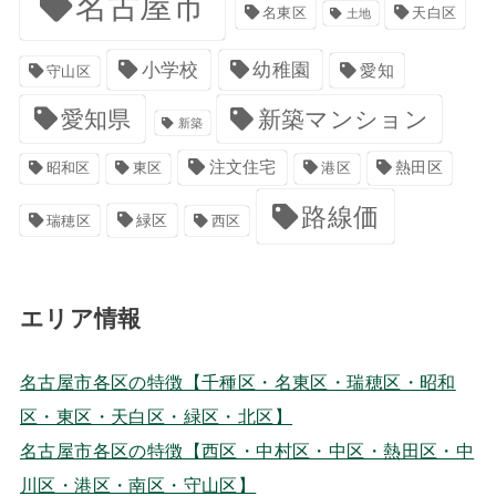
名古屋市
名東区
天白区
土地
小学校
幼稚園
愛知
守山区
愛知県
新築マンション
新築
注文住宅
港区
熱田区
昭和区
東区
路線価
緑区
瑞穂区
西区
エリア情報
名古屋市各区の特徴【千種区・名東区・瑞穂区・昭和
区・東区・天白区・緑区・北区】
名古屋市各区の特徴【西区・中村区・中区・熱田区・中
川区・港区・南区・守山区】