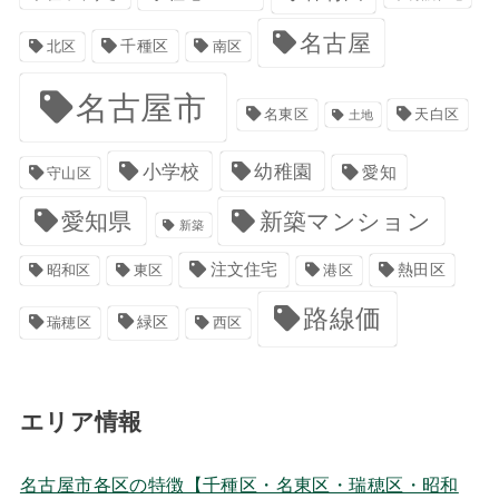
名古屋
千種区
南区
北区
名古屋市
名東区
天白区
土地
小学校
幼稚園
愛知
守山区
愛知県
新築マンション
新築
注文住宅
港区
熱田区
昭和区
東区
路線価
緑区
瑞穂区
西区
エリア情報
名古屋市各区の特徴【千種区・名東区・瑞穂区・昭和