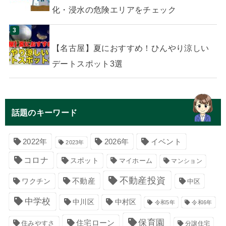
化・浸水の危険エリアをチェック
【名古屋】夏におすすめ！ひんやり涼しい
デートスポット3選
話題のキーワード
イベント
2022年
2026年
2023年
コロナ
スポット
マイホーム
マンション
不動産投資
不動産
ワクチン
中区
中学校
中川区
中村区
令和5年
令和6年
保育園
住宅ローン
住みやすさ
分譲住宅