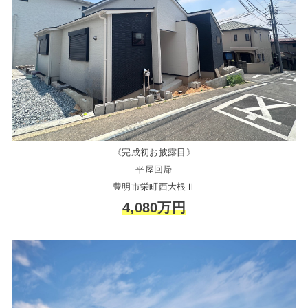
《完成初お披露目》
平屋回帰
豊明市栄町西大根Ⅱ
4,080万円