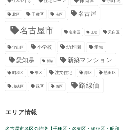
保育園
住宅ローン
住みやすさ
分譲住宅
名古屋
千種区
南区
北区
名古屋市
名東区
天白区
土地
小学校
幼稚園
愛知
守山区
愛知県
新築マンション
新築
注文住宅
港区
熱田区
昭和区
東区
路線価
緑区
瑞穂区
西区
エリア情報
名古屋市各区の特徴【千種区・名東区・瑞穂区・昭和