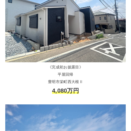
《完成初お披露目》
平屋回帰
豊明市栄町西大根Ⅱ
4,080万円