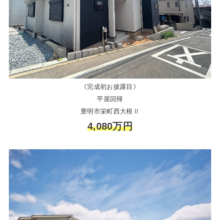
《完成初お披露目》
平屋回帰
豊明市栄町西大根Ⅱ
4,080万円