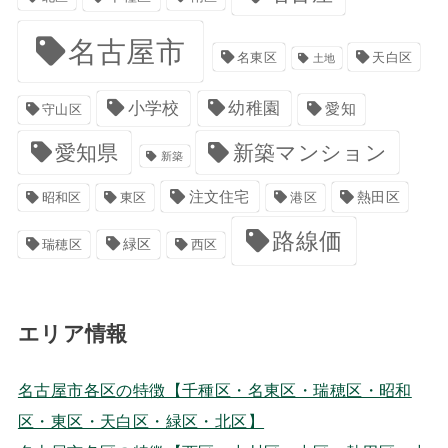
名古屋市
名東区
天白区
土地
小学校
幼稚園
愛知
守山区
愛知県
新築マンション
新築
注文住宅
港区
熱田区
昭和区
東区
路線価
緑区
瑞穂区
西区
エリア情報
名古屋市各区の特徴【千種区・名東区・瑞穂区・昭和
区・東区・天白区・緑区・北区】