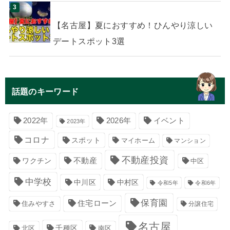
【名古屋】夏におすすめ！ひんやり涼しい
デートスポット3選
話題のキーワード
イベント
2022年
2026年
2023年
コロナ
スポット
マイホーム
マンション
不動産投資
不動産
ワクチン
中区
中学校
中川区
中村区
令和5年
令和6年
保育園
住宅ローン
住みやすさ
分譲住宅
名古屋
千種区
南区
北区