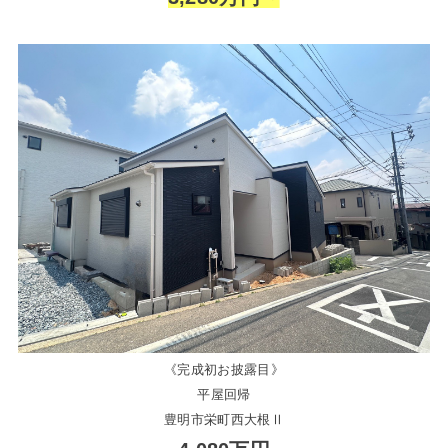
《完成初お披露目》
平屋回帰
豊明市栄町西大根Ⅱ