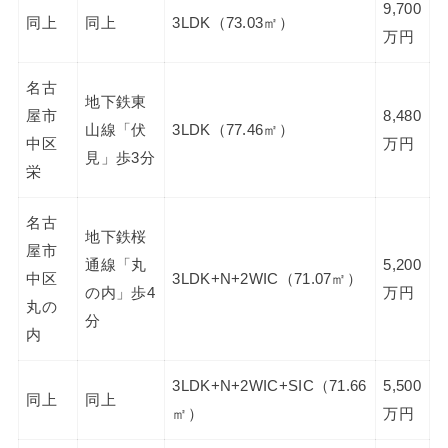
9,700
同上
同上
3LDK（73.03㎡）
万円
名古
地下鉄東
屋市
8,480
山線「伏
3LDK（77.46㎡）
中区
万円
見」歩3分
栄
名古
地下鉄桜
屋市
通線「丸
5,200
中区
3LDK+N+2WIC（71.07㎡）
の内」歩4
万円
丸の
分
内
3LDK+N+2WIC+SIC（71.66
5,500
同上
同上
㎡）
万円