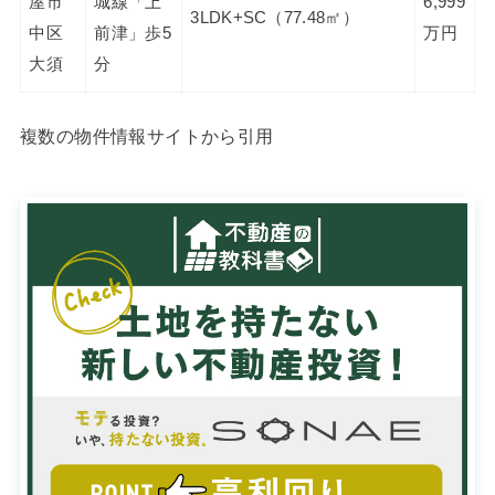
屋市
城線「上
6,999
3LDK+SC（77.48㎡）
中区
前津」歩5
万円
大須
分
複数の物件情報サイトから引用