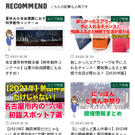
RECOMMEND
エリア情報
エリア情報
2021.10.18
2020.12.24
名古屋市科学館主催【科学創作コ
欲しかったエアウィーヴを手に入
ンクール】は夏の自由課題にもお
れるチャンス！愛知県ふるさと納
すすめ！
税で生活が変わる？【2020年版】
エリア情報
エリア情報
2020.12.12
2023.08.12
【2021年】熱田神宮だけじゃな
【にっぽんど真ん中祭り】2023年
い！名古屋市内の“穴場”初詣スポ
度の開催概要と周辺情報をチェッ