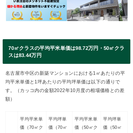
70㎡クラスの平均平米単価は98.72万円・50㎡クラ
スは83.44万円
名古屋市中区の新築マンションにおける1㎡あたりの平
均平米単価と1坪あたりの平均坪単価は以下の通りで
す。（カッコ内の金額2022年10月度の相場価格との差
額）
平均平米単
平均坪単
平均平米単
平均坪単
価（70㎡ク
価（70㎡
価（50㎡ク
価（50㎡