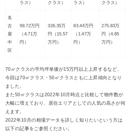
ラス）
クラス）
ラス）
クラス）
名
古
98.72万円
326.35万
83.44万円
275.83万
屋
（4.71万
円（15.57
（1.47万
円（4.85
中
円）
万円）
円）
万円）
区
70㎡クラスの平均坪単価が15万円以上上昇するなど、
今回は70㎡クラス・50㎡クラスともに上昇傾向となり
ました。
また50㎡クラスは2022年10月時点と比較して物件数が
大幅に増えており、居住エリアとしての人気の高さが伺
えます。
2022年10月の相場データを詳しく知りたいという方は
以下の記事をご参照ください。