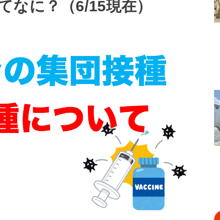
なに？（6/15現在）