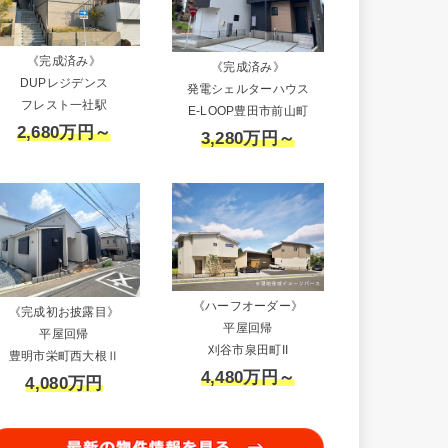
《完成済み》
《完成済み》
DUPレジデンス
発電シェルターハウス
フレスト一社駅
E-LOOP豊田市前山町
2,680万円～
3,280万円～
《ハーフオーダー》
《完成初お披露目》
平屋回帰
平屋回帰
刈谷市泉田町II
豊明市栄町西大根Ⅱ
4,480万円～
4,080万円