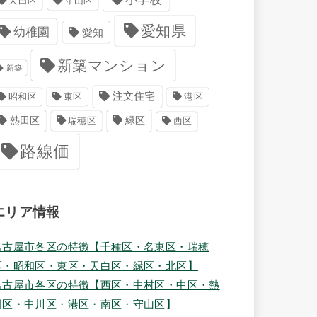
天白区
守山区
愛知県
幼稚園
愛知
新築マンション
新築
注文住宅
港区
昭和区
東区
緑区
熱田区
瑞穂区
西区
路線価
エリア情報
名古屋市各区の特徴【千種区・名東区・瑞穂
区・昭和区・東区・天白区・緑区・北区】
名古屋市各区の特徴【西区・中村区・中区・熱
田区・中川区・港区・南区・守山区】