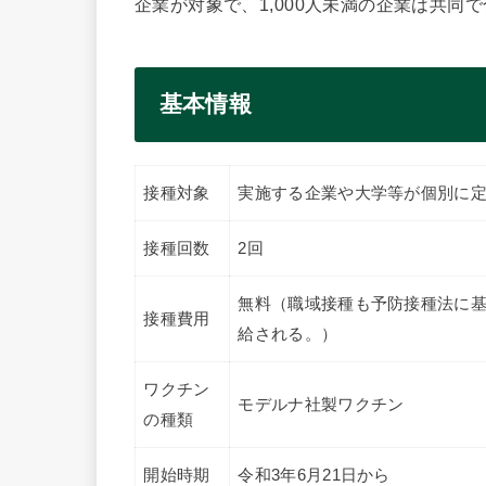
企業が対象で、1,000人未満の企業は共同
基本情報
接種対象
実施する企業や大学等が個別に
接種回数
2回
無料（職域接種も予防接種法に
接種費用
給される。）
ワクチン
モデルナ社製ワクチン
の種類
開始時期
令和3年6月21日から