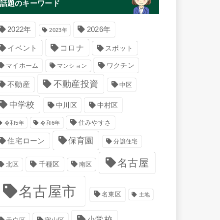
話題のキーワード
2022年
2026年
2023年
コロナ
イベント
スポット
マイホーム
ワクチン
マンション
不動産投資
不動産
中区
中学校
中川区
中村区
住みやすさ
令和5年
令和6年
保育園
住宅ローン
分譲住宅
名古屋
千種区
南区
北区
名古屋市
名東区
土地
小学校