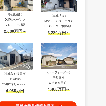
《完成済み》
《完成済み》
DUPレジデンス
発電シェルターハウス
フレスト一社駅
E-LOOP豊田市前山町
2,680万円～
3,280万円～
《ハーフオーダー》
《完成初お披露目》
平屋回帰
平屋回帰
刈谷市泉田町II
豊明市栄町西大根Ⅱ
4,480万円～
4,080万円