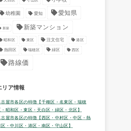
天白区
守山区
愛知県
幼稚園
愛知
新築マンション
新築
注文住宅
港区
昭和区
東区
緑区
熱田区
瑞穂区
西区
路線価
エリア情報
名古屋市各区の特徴【千種区・名東区・瑞穂
区・昭和区・東区・天白区・緑区・北区】
名古屋市各区の特徴【西区・中村区・中区・熱
田区・中川区・港区・南区・守山区】