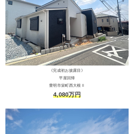
《完成初お披露目》
平屋回帰
豊明市栄町西大根Ⅱ
4,080万円