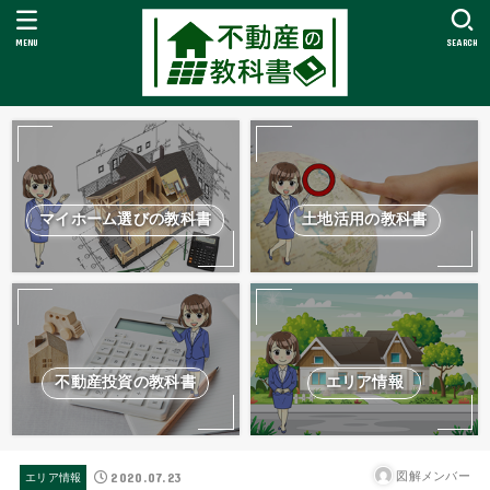
MENU
SEARCH
マイホーム選びの教科書
土地活用の教科書
不動産投資の教科書
エリア情報
2020.07.23
図解メンバー
エリア情報