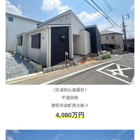
《完成初お披露目》
平屋回帰
豊明市栄町西大根Ⅱ
4,080万円