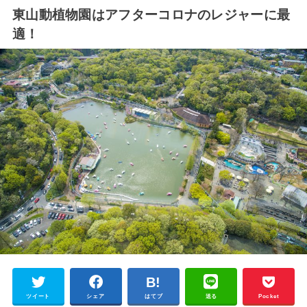
東山動植物園はアフターコロナのレジャーに最
適！
ツイート
シェア
はてブ
送る
Pocket