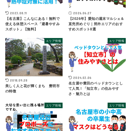
2023.08.11
2026.06.27
【名古屋】こんなにある！無料で
【2026年】愛知の週末マルシェ＆
使える休憩スペース「避暑やすみ
直売所めぐり｜郊外エリアのおす
スポット」【無料】
すめスポット8選
エリア情報
エリア情報
2024.03.06
2018.09.28
名古屋や豊田のベッドタウンとし
美しく人と花が輝くまち 豊明市
て人気！「知立市」の住みやす
の特徴
さ・魅力とは
エリア情報
エリア情報