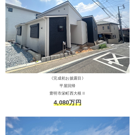
《完成初お披露目》
平屋回帰
豊明市栄町西大根Ⅱ
4,080万円