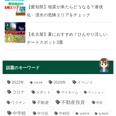
【愛知県】地震が来たらどうなる？液状
化・浸水の危険エリアをチェック
【名古屋】夏におすすめ！ひんやり涼しい
デートスポット3選
話題のキーワード
イベント
2022年
2026年
2023年
コロナ
スポット
マイホーム
マンション
不動産投資
不動産
ワクチン
中区
中学校
中川区
中村区
令和5年
令和6年