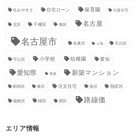
保育園
住宅ローン
住みやすさ
分譲住宅
名古屋
千種区
南区
北区
名古屋市
名東区
天白区
土地
小学校
幼稚園
愛知
守山区
愛知県
新築マンション
新築
注文住宅
港区
熱田区
昭和区
東区
路線価
緑区
瑞穂区
西区
エリア情報