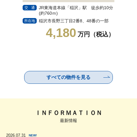
JR東海道本線「稲沢」駅 徒歩約10分
地
交通
交通
(約760ｍ)
(約
稲沢市長野三丁目2番8、48番の一部
名
所在地
所在地
4,180
万円（税込）
すべての物件を見る
ＩＮＦＯＲＭＡＴＩＯＮ
最新情報
2026.07.31
NEW!