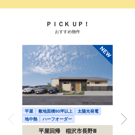
ＰＩＣＫ ＵＰ！
おすすめ物件
平屋
敷地面積80坪以上
太陽光発電
2階建て
地中熱
ハーフオーダー
ハーフオ
平屋回帰 稲沢市長野Ⅲ
発電シ