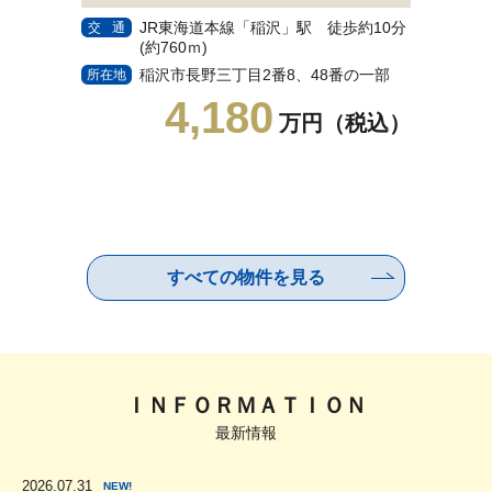
JR東海道本線「稲沢」駅 徒歩約10分
地
交通
交通
(約760ｍ)
(約
稲沢市長野三丁目2番8、48番の一部
名
所在地
所在地
4,180
万円（税込）
すべての物件を見る
ＩＮＦＯＲＭＡＴＩＯＮ
最新情報
2026.07.31
NEW!