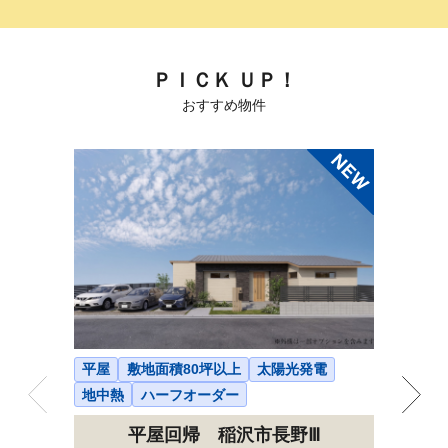
ＰＩＣＫ ＵＰ！
おすすめ物件
平屋
敷地面積80坪以上
太陽光発電
2階建て
地中熱
ハーフオーダー
ハーフオ
平屋回帰 稲沢市長野Ⅲ
発電シ