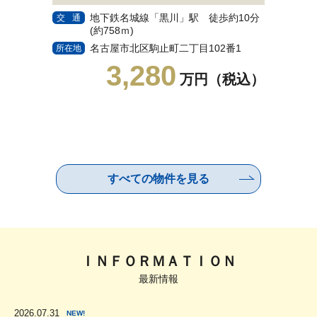
地下鉄名城線「黒川」駅 徒歩約10分
交通
(約758ｍ)
名
交通
36
名古屋市北区駒止町二丁目102番1
所在地
名
所在地
3,280
一
万円（税込）
すべての物件を見る
ＩＮＦＯＲＭＡＴＩＯＮ
最新情報
2026.07.31
NEW!