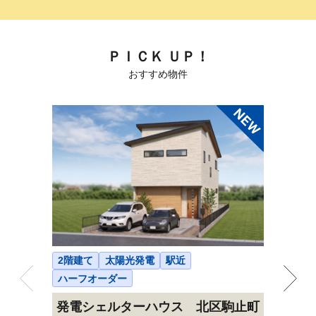
ＰＩＣＫ ＵＰ！
おすすめ物件
2階建て
太陽光発電
駅近
2階建て
ハーフオーダー
ハーフオ
発電シェルターハウス 北区駒止町
発電シ