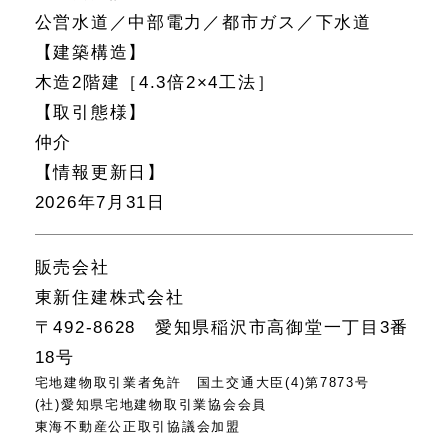
公営水道／中部電力／都市ガス／下水道
【建築構造】
木造2階建［4.3倍2×4工法］
【取引態様】
仲介
【情報更新日】
2026年7月31日
販売会社
東新住建株式会社
〒492-8628 愛知県稲沢市高御堂一丁目3番
18号
宅地建物取引業者免許 国土交通大臣(4)第7873号
(社)愛知県宅地建物取引業協会会員
東海不動産公正取引協議会加盟