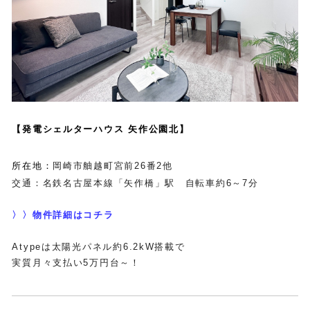
【発電シェルターハウス 矢作公園北】
所在地：
岡崎市舳越町宮前26番2他
交通：名鉄名古屋本線「矢作橋」駅 自転車約6～7分
〉〉
物件詳細はコチラ
Atypeは太陽光パネル約6.2kW搭載で
実質月々支払い5万円台～！