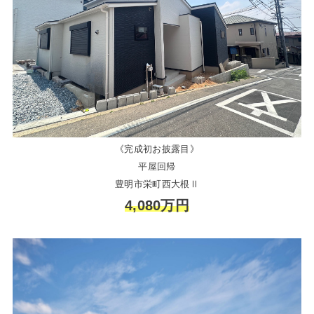
《完成初お披露目》
平屋回帰
豊明市栄町西大根Ⅱ
4,080万円