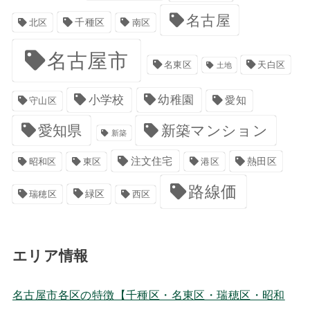
名古屋
千種区
南区
北区
名古屋市
名東区
天白区
土地
小学校
幼稚園
愛知
守山区
愛知県
新築マンション
新築
注文住宅
港区
熱田区
昭和区
東区
路線価
緑区
瑞穂区
西区
エリア情報
名古屋市各区の特徴【千種区・名東区・瑞穂区・昭和