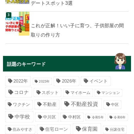
デートスポット3選
これが正解！いい子に育つ、子供部屋の間
取りの作り方
話題のキーワード
イベント
2022年
2026年
2023年
コロナ
スポット
マイホーム
マンション
不動産投資
不動産
ワクチン
中区
中学校
中川区
中村区
令和5年
令和6年
保育園
住宅ローン
住みやすさ
分譲住宅