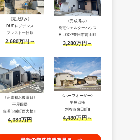
《完成済み》
《完成済み》
DUPレジデンス
発電シェルターハウス
フレスト一社駅
E-LOOP豊田市前山町
2,680万円～
3,280万円～
《ハーフオーダー》
《完成初お披露目》
平屋回帰
平屋回帰
刈谷市泉田町II
豊明市栄町西大根Ⅱ
4,480万円～
4,080万円