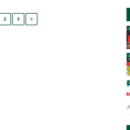
2
3
>