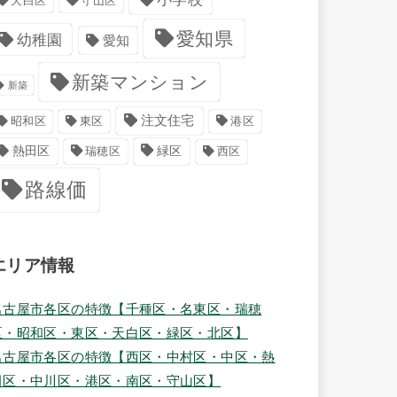
天白区
守山区
愛知県
幼稚園
愛知
新築マンション
新築
注文住宅
港区
昭和区
東区
緑区
熱田区
瑞穂区
西区
路線価
エリア情報
名古屋市各区の特徴【千種区・名東区・瑞穂
区・昭和区・東区・天白区・緑区・北区】
名古屋市各区の特徴【西区・中村区・中区・熱
田区・中川区・港区・南区・守山区】