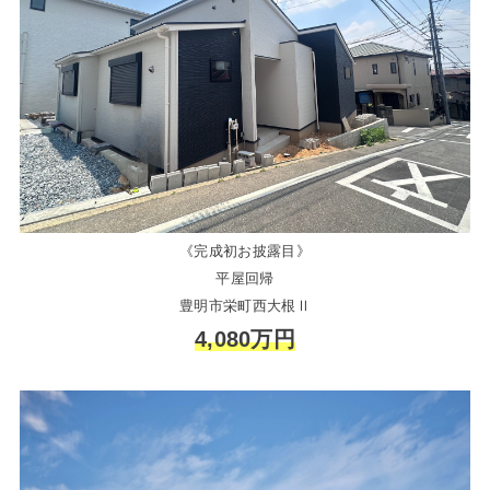
《完成初お披露目》
平屋回帰
豊明市栄町西大根Ⅱ
4,080万円