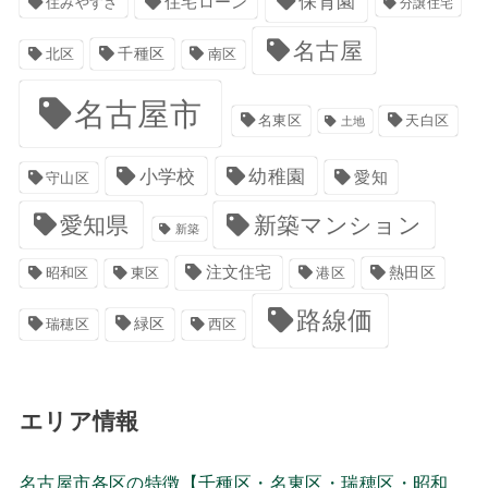
保育園
住宅ローン
住みやすさ
分譲住宅
名古屋
千種区
南区
北区
名古屋市
名東区
天白区
土地
小学校
幼稚園
愛知
守山区
愛知県
新築マンション
新築
注文住宅
港区
熱田区
昭和区
東区
路線価
緑区
瑞穂区
西区
エリア情報
名古屋市各区の特徴【千種区・名東区・瑞穂区・昭和