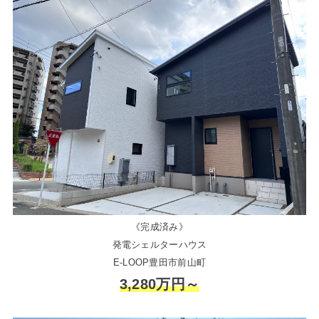
《完成済み》
発電シェルターハウス
E-LOOP豊田市前山町
3,280万円～