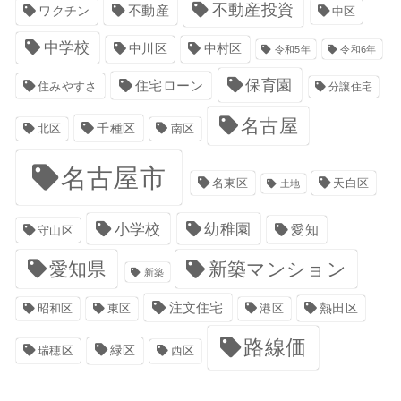
不動産投資
不動産
ワクチン
中区
中学校
中川区
中村区
令和5年
令和6年
保育園
住宅ローン
住みやすさ
分譲住宅
名古屋
千種区
南区
北区
名古屋市
名東区
天白区
土地
小学校
幼稚園
愛知
守山区
愛知県
新築マンション
新築
注文住宅
港区
熱田区
昭和区
東区
路線価
緑区
瑞穂区
西区