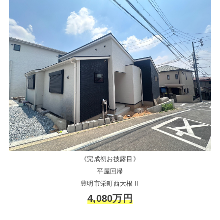
《完成初お披露目》
平屋回帰
豊明市栄町西大根Ⅱ
4,080万円