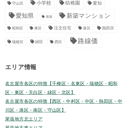
小学校
幼稚園
愛知
守山区
愛知県
新築マンション
新築
注文住宅
港区
熱田区
昭和区
東区
路線価
緑区
瑞穂区
西区
エリア情報
名古屋市各区の特徴【千種区・名東区・瑞穂区・昭和
区・東区・天白区・緑区・北区】
名古屋市各区の特徴【西区・中村区・中区・熱田区・中
川区・港区・南区・守山区】
尾張地方北エリア
尾張地方東エリア