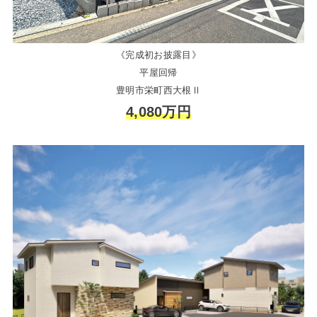
《完成初お披露目》
平屋回帰
豊明市栄町西大根Ⅱ
4,080万円