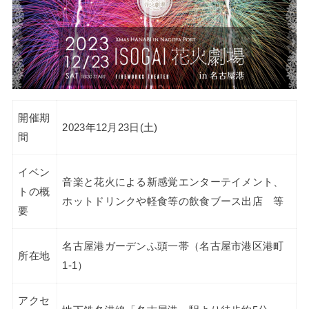
開催期
2023年12月23日(土)
間
イベン
音楽と花火による新感覚エンターテイメント、
トの概
ホットドリンクや軽食等の飲食ブース出店 等
要
名古屋港ガーデンふ頭一帯（名古屋市港区港町
所在地
1-1）
アクセ