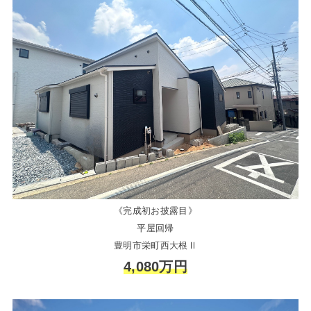
《完成初お披露目》
平屋回帰
豊明市栄町西大根Ⅱ
4,080万円