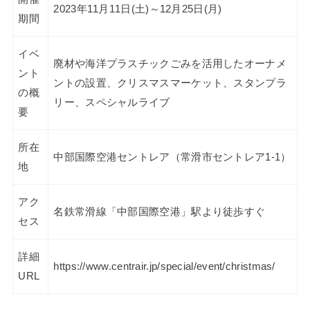
2023年11月11日(土)～12月25日(月)
期間
イベ
廃材や海洋プラスチックごみを活用したオーナメ
ント
ントの設置、クリスマスマーケット、スタンプラ
の概
リー、スペシャルライブ
要
所在
中部国際空港セントレア（常滑市セントレア1-1）
地
アク
名鉄常滑線「中部国際空港」駅より徒歩すぐ
セス
詳細
https://www.centrair.jp/special/event/christmas/
URL