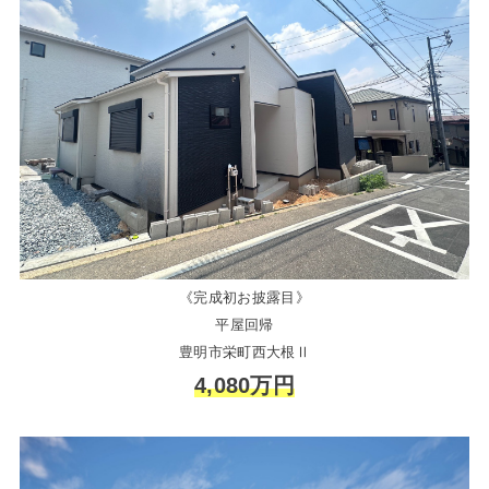
《完成初お披露目》
平屋回帰
豊明市栄町西大根Ⅱ
4,080万円