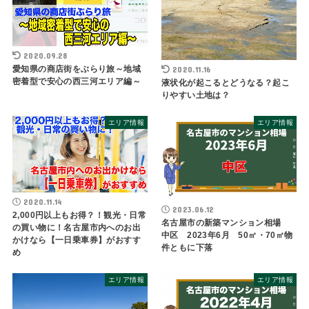
2020.09.28
愛知県の商店街をぶらり旅～地域
2020.11.16
密着型で安心の西三河エリア編～
液状化が起こるとどうなる？起こ
りやすい土地は？
エリア情報
エリア情報
2020.11.14
2023.06.12
2,000円以上もお得？！観光・日常
名古屋市の新築マンション相場
の買い物に！名古屋市内へのお出
中区 2023年6月 50㎡・70㎡物
かけなら【一日乗車券】がおすす
件ともに下落
め
エリア情報
エリア情報