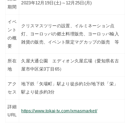
2023年12月19日(土)～12月25日(月)
期間
イベ
クリスマスツリーの設置、イルミネーション点
ント
灯、ヨーロッパの郷土料理販売、ヨーロッパ輸入
の概
雑貨の販売、イベント限定マグカップの販売 等
要
所在
久屋大通公園 エディオン久屋広場（愛知県名古
地
屋市中区栄3丁目65）
アク
地下鉄「矢場町」駅より徒歩約1分/地下鉄「栄」
セス
駅より徒歩約3分
詳細
https://www.tokai-tv.com/xmasmarket/
URL