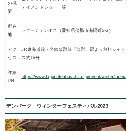
の概
テイメントショー 等
要
所在
ラグーナテンボス（愛知県蒲郡市海陽町2-3）
地
アク
JR東海道線・名鉄蒲郡線「蒲郡」駅より無料シャトル
セス
ス約15分
詳細
https://www.lagunatenbosch.co.jp/event/winter/index.h
URL
デンパーク ウィンターフェスティバル2023