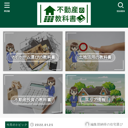
MENU
SEARCH
マイホーム選びの教科書
土地活用の教科書
不動産投資の教科書
エリア情報
2022.01.25
編集部納得の住宅選び
今月のトピック