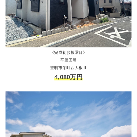
《完成初お披露目》
平屋回帰
豊明市栄町西大根Ⅱ
4,080万円