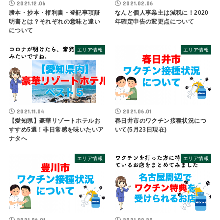
2021.12.06
2021.02.06
謄本・抄本・権利書・登記事項証
なんと個人事業主は減税に！2020
明書とは？それぞれの意味と違い
年確定申告の変更点について
について
エリア情報
エリア情報
2021.11.04
2021.06.01
【愛知県】豪華リゾートホテルお
春日井市のワクチン接種状況につ
すすめ5選！非日常感を味いたいア
いて(5月23日現在)
ナタへ
エリア情報
エリア情報
2021.06.01
2021.09.20