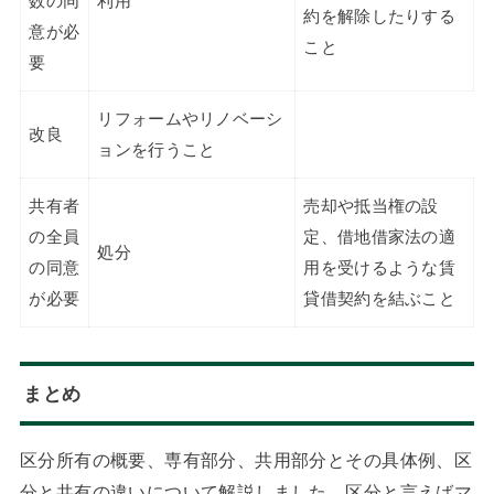
数の同
利用
約を解除したりする
意が必
こと
要
リフォームやリノベーシ
改良
ョンを行うこと
共有者
売却や抵当権の設
の全員
定、借地借家法の適
処分
の同意
用を受けるような賃
が必要
貸借契約を結ぶこと
まとめ
区分所有の概要、専有部分、共用部分とその具体例、区
分と共有の違いについて解説しました。区分と言えばマ