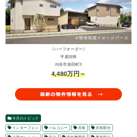
《ハーフオーダー》
平屋回帰
刈谷市泉田町II
4,480万円～
今月のトピック
インターフォン
バルコニー
共有
共有部分