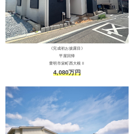
《完成初お披露目》
平屋回帰
豊明市栄町西大根Ⅱ
4,080万円