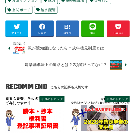
分譲マンション
区分
室外機置場
専有部分
玄関ポーチ
給水配管
ツイート
シェア
はてブ
送る
Pocket
親が認知症になったら？成年後見制度とは
建築基準法上の道路とは？2項道路ってなに？
RECOMMEND
今月のトピック
今月のトピック