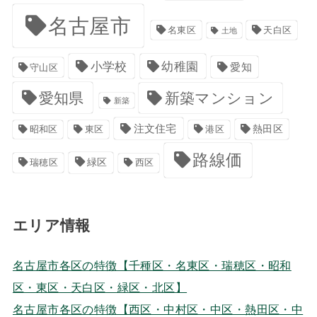
名古屋市
名東区
天白区
土地
小学校
幼稚園
愛知
守山区
愛知県
新築マンション
新築
注文住宅
港区
熱田区
昭和区
東区
路線価
緑区
瑞穂区
西区
エリア情報
名古屋市各区の特徴【千種区・名東区・瑞穂区・昭和
区・東区・天白区・緑区・北区】
名古屋市各区の特徴【西区・中村区・中区・熱田区・中