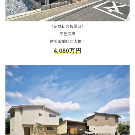
《完成初お披露目》
平屋回帰
豊明市栄町西大根Ⅱ
4,080万円