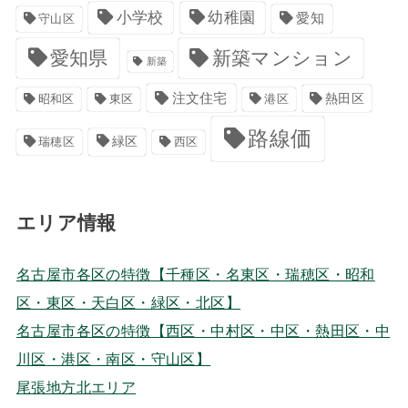
小学校
幼稚園
愛知
守山区
愛知県
新築マンション
新築
注文住宅
港区
熱田区
昭和区
東区
路線価
緑区
瑞穂区
西区
エリア情報
名古屋市各区の特徴【千種区・名東区・瑞穂区・昭和
区・東区・天白区・緑区・北区】
名古屋市各区の特徴【西区・中村区・中区・熱田区・中
川区・港区・南区・守山区】
尾張地方北エリア