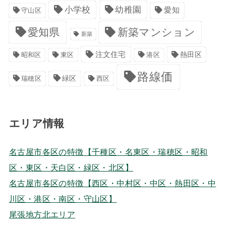
小学校
幼稚園
愛知
守山区
愛知県
新築マンション
新築
注文住宅
港区
熱田区
昭和区
東区
路線価
緑区
瑞穂区
西区
エリア情報
名古屋市各区の特徴【千種区・名東区・瑞穂区・昭和
区・東区・天白区・緑区・北区】
名古屋市各区の特徴【西区・中村区・中区・熱田区・中
川区・港区・南区・守山区】
尾張地方北エリア