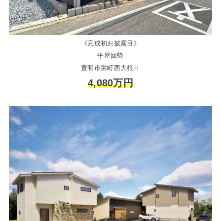
《完成初お披露目》
平屋回帰
豊明市栄町西大根Ⅱ
4,080万円