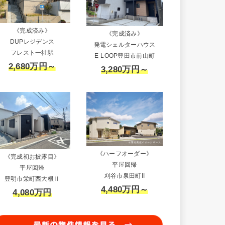
《完成済み》
《完成済み》
DUPレジデンス
発電シェルターハウス
フレスト一社駅
E-LOOP豊田市前山町
2,680万円～
3,280万円～
《ハーフオーダー》
《完成初お披露目》
平屋回帰
平屋回帰
刈谷市泉田町II
豊明市栄町西大根Ⅱ
4,480万円～
4,080万円