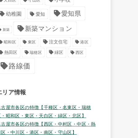
天白区
守山区
愛知県
幼稚園
愛知
新築マンション
新築
注文住宅
港区
昭和区
東区
緑区
熱田区
瑞穂区
西区
路線価
エリア情報
名古屋市各区の特徴【千種区・名東区・瑞穂
区・昭和区・東区・天白区・緑区・北区】
名古屋市各区の特徴【西区・中村区・中区・熱
田区・中川区・港区・南区・守山区】