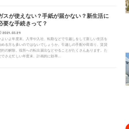
ガスが使えない？手紙が届かない？新生活に
必要な手続きって？
2021.03.29
いよいよ年度末。入学や入社、転勤などで引越しをして新しい生活を
始める方も多いのではないでしょうか。引越しの手配や荷造り、賃貸
契約の解除、役所への転出届出などやることがたくさんあります。た
だでさえ忙しい年度末、計画的に効率...