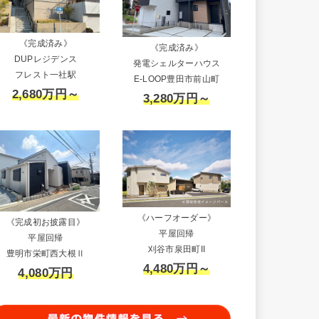
《完成済み》
《完成済み》
DUPレジデンス
発電シェルターハウス
フレスト一社駅
E-LOOP豊田市前山町
2,680万円～
3,280万円～
《ハーフオーダー》
《完成初お披露目》
平屋回帰
平屋回帰
刈谷市泉田町II
豊明市栄町西大根Ⅱ
4,480万円～
4,080万円