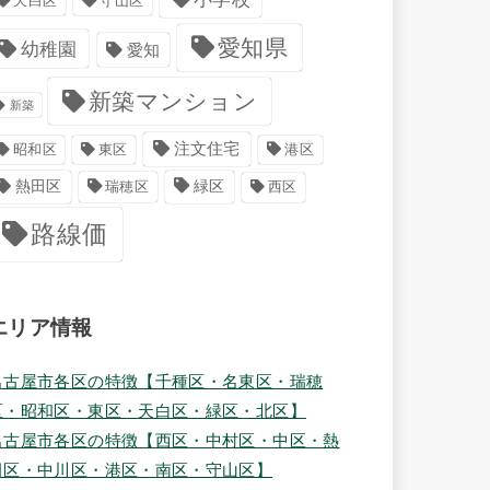
天白区
守山区
愛知県
幼稚園
愛知
新築マンション
新築
注文住宅
港区
昭和区
東区
緑区
熱田区
瑞穂区
西区
路線価
エリア情報
名古屋市各区の特徴【千種区・名東区・瑞穂
区・昭和区・東区・天白区・緑区・北区】
名古屋市各区の特徴【西区・中村区・中区・熱
田区・中川区・港区・南区・守山区】