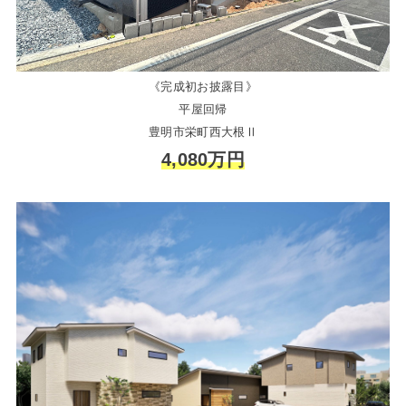
《完成初お披露目》
平屋回帰
豊明市栄町西大根Ⅱ
4,080万円