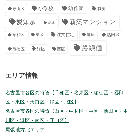
小学校
幼稚園
愛知
守山区
愛知県
新築マンション
新築
注文住宅
港区
熱田区
昭和区
東区
路線価
緑区
瑞穂区
西区
エリア情報
名古屋市各区の特徴【千種区・名東区・瑞穂区・昭和
区・東区・天白区・緑区・北区】
名古屋市各区の特徴【西区・中村区・中区・熱田区・中
川区・港区・南区・守山区】
尾張地方北エリア