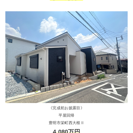
《完成初お披露目》
平屋回帰
豊明市栄町西大根Ⅱ
4,080万円