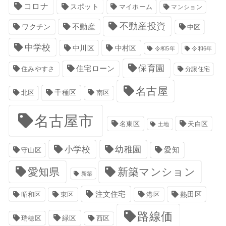
コロナ
スポット
マイホーム
マンション
不動産投資
不動産
ワクチン
中区
中学校
中川区
中村区
令和5年
令和6年
保育園
住宅ローン
住みやすさ
分譲住宅
名古屋
千種区
南区
北区
名古屋市
名東区
天白区
土地
小学校
幼稚園
愛知
守山区
愛知県
新築マンション
新築
注文住宅
港区
熱田区
昭和区
東区
路線価
緑区
瑞穂区
西区