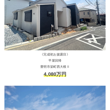
《完成初お披露目》
平屋回帰
豊明市栄町西大根Ⅱ
4,080万円