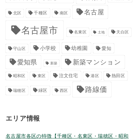
名古屋
千種区
南区
北区
名古屋市
名東区
天白区
土地
小学校
幼稚園
愛知
守山区
愛知県
新築マンション
新築
注文住宅
港区
熱田区
昭和区
東区
路線価
緑区
瑞穂区
西区
エリア情報
名古屋市各区の特徴【千種区・名東区・瑞穂区・昭和