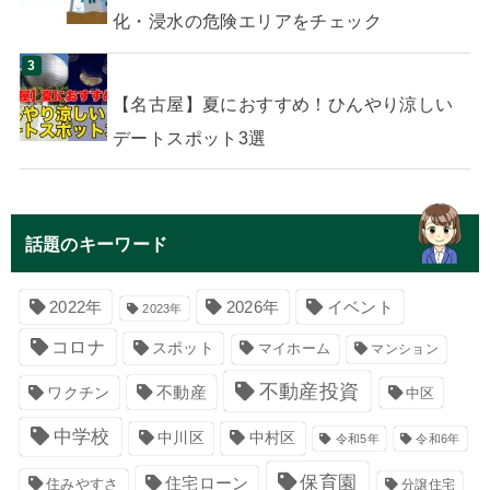
化・浸水の危険エリアをチェック
【名古屋】夏におすすめ！ひんやり涼しい
デートスポット3選
話題のキーワード
イベント
2022年
2026年
2023年
コロナ
スポット
マイホーム
マンション
不動産投資
不動産
ワクチン
中区
中学校
中川区
中村区
令和5年
令和6年
保育園
住宅ローン
住みやすさ
分譲住宅