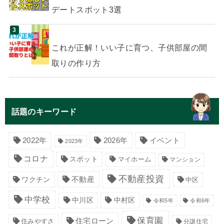
デートスポット3選
これが正解！いい子に育つ、子供部屋の間
取りの作り方
話題のキーワード
イベント
2022年
2026年
2023年
コロナ
スポット
マイホーム
マンション
不動産投資
不動産
ワクチン
中区
中学校
中川区
中村区
令和5年
令和6年
保育園
住宅ローン
住みやすさ
分譲住宅