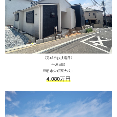
《完成初お披露目》
平屋回帰
豊明市栄町西大根Ⅱ
4,080万円