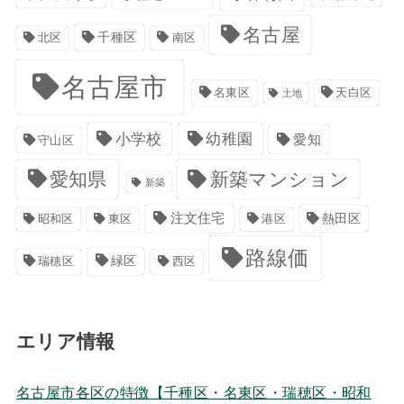
名古屋
千種区
南区
北区
名古屋市
名東区
天白区
土地
小学校
幼稚園
愛知
守山区
愛知県
新築マンション
新築
注文住宅
港区
熱田区
昭和区
東区
路線価
緑区
瑞穂区
西区
エリア情報
名古屋市各区の特徴【千種区・名東区・瑞穂区・昭和