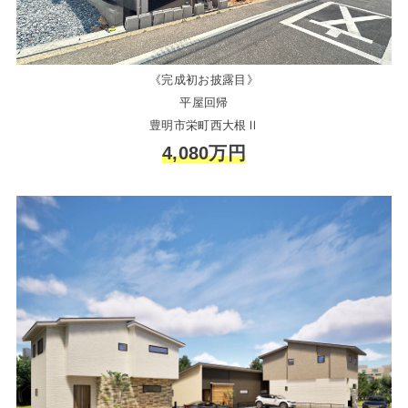
《完成初お披露目》
平屋回帰
豊明市栄町西大根Ⅱ
4,080万円