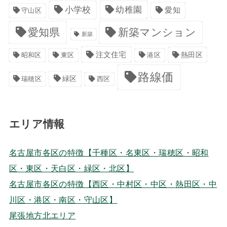
小学校
幼稚園
愛知
守山区
愛知県
新築マンション
新築
注文住宅
港区
熱田区
昭和区
東区
路線価
緑区
瑞穂区
西区
エリア情報
名古屋市各区の特徴【千種区・名東区・瑞穂区・昭和
区・東区・天白区・緑区・北区】
名古屋市各区の特徴【西区・中村区・中区・熱田区・中
川区・港区・南区・守山区】
尾張地方北エリア