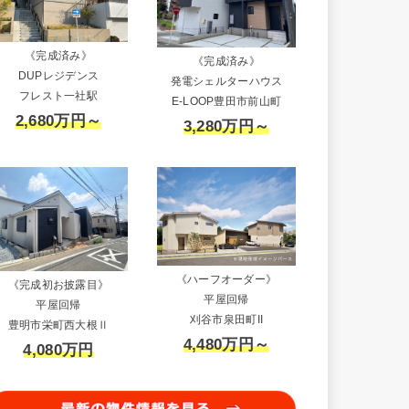
《完成済み》
《完成済み》
DUPレジデンス
発電シェルターハウス
フレスト一社駅
E-LOOP豊田市前山町
2,680万円～
3,280万円～
《ハーフオーダー》
《完成初お披露目》
平屋回帰
平屋回帰
刈谷市泉田町II
豊明市栄町西大根Ⅱ
4,480万円～
4,080万円