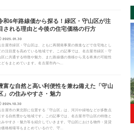
令和6年路線価から探る！緑区・守山区が注
目される理由と今後の住宅価格の行方
2025.01.30
名古屋市緑区・守山区は、ともに再開発事業の推進などで住宅地とし
ての注目度を高めている地域です。この記事では、名古屋市緑区・守
山区に共通する特徴や魅力、また路線価の推移から見る将来の可能性
などをまとめています。名古屋市内へ...
豊富な自然と高い利便性を兼ね備えた「守山
区」の住みやすさ・魅力
2024.10.30
名古屋市の東北部に位置する「守山区」は、河川や緑地などが多数点
在する自然豊かな地域です。この記事では、名古屋市守山区の特徴と
住みやすさ・魅力等を紹介していきます。守山区における物件・賃貸
の価格相場等もまとめているので、守...