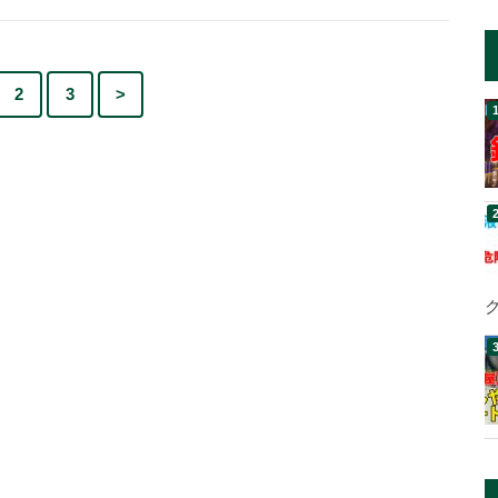
2
3
>