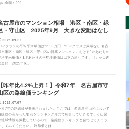
内の金額：202...
名古屋市のマンション相場 港区・南区・緑
区・守山区 2025年9月 大きな変動はなし
2025.09.08
70㎡クラスの平均平米単価は56.98万円・50㎡クラスは掲載なし 名古
屋市港区・南区・緑区・守山区の新築マンションにおける1㎡あたりの
平均平米単価と1坪あたりの平均坪単価は以下の通りです。（カッコ内
の金額：2025年6...
【昨年比4.2%上昇！】令和7年 名古屋市守
山区の路線価ランキング
2025.07.07
令和7年の路線価が発表されました。ここでは、名古屋守山区において
路線価の高かった地点をランキング形式で紹介していきます。守山区
の地域情報も掲載しているので、路線価ランキングと合わせてチェッ
クしてみてください。 路線価とは...