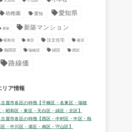
天白区
守山区
愛知県
幼稚園
愛知
新築マンション
新築
注文住宅
港区
昭和区
東区
緑区
熱田区
瑞穂区
西区
路線価
エリア情報
名古屋市各区の特徴【千種区・名東区・瑞穂
区・昭和区・東区・天白区・緑区・北区】
名古屋市各区の特徴【西区・中村区・中区・熱
田区・中川区・港区・南区・守山区】