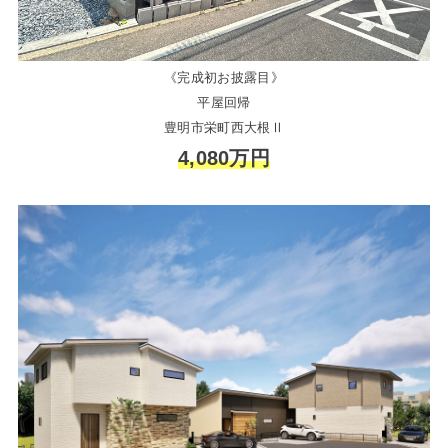
《完成初お披露目》
平屋回帰
豊明市栄町西大根Ⅱ
4,080万円