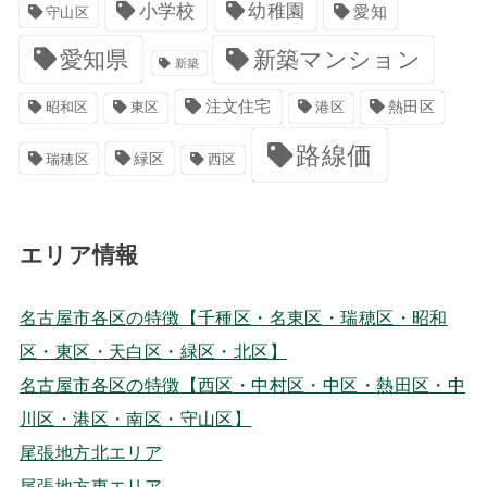
小学校
幼稚園
愛知
守山区
愛知県
新築マンション
新築
注文住宅
港区
熱田区
昭和区
東区
路線価
緑区
瑞穂区
西区
エリア情報
名古屋市各区の特徴【千種区・名東区・瑞穂区・昭和
区・東区・天白区・緑区・北区】
名古屋市各区の特徴【西区・中村区・中区・熱田区・中
川区・港区・南区・守山区】
尾張地方北エリア
尾張地方東エリア