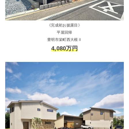
《完成初お披露目》
平屋回帰
豊明市栄町西大根Ⅱ
4,080万円