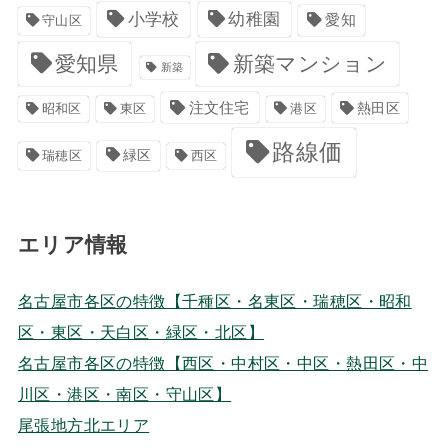
小学校
幼稚園
愛知
守山区
愛知県
新築マンション
新築
注文住宅
港区
熱田区
昭和区
東区
路線価
緑区
瑞穂区
西区
エリア情報
名古屋市各区の特徴【千種区・名東区・瑞穂区・昭和
区・東区・天白区・緑区・北区】
名古屋市各区の特徴【西区・中村区・中区・熱田区・中
川区・港区・南区・守山区】
尾張地方北エリア