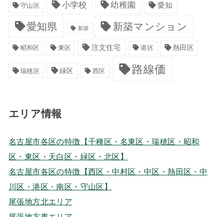
小学校
幼稚園
愛知
守山区
愛知県
新築マンション
新築
注文住宅
港区
熱田区
昭和区
東区
路線価
緑区
瑞穂区
西区
エリア情報
名古屋市各区の特徴【千種区・名東区・瑞穂区・昭和
区・東区・天白区・緑区・北区】
名古屋市各区の特徴【西区・中村区・中区・熱田区・中
川区・港区・南区・守山区】
尾張地方北エリア
尾張地方東エリア