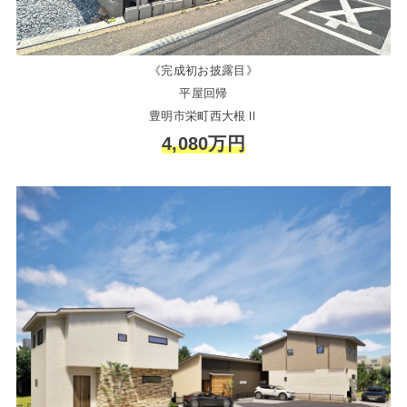
《完成初お披露目》
平屋回帰
豊明市栄町西大根Ⅱ
4,080万円