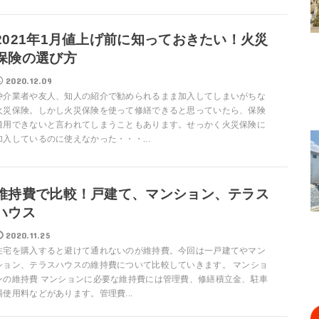
2021年1月値上げ前に知っておきたい！火災
保険の選び方
2020.12.09
仲介業者や友人、知人の紹介で勧められるまま加入してしまいがちな
火災保険。しかし火災保険を使って修繕できると思っていたら、保険
適用できないと言われてしまうこともあります。せっかく火災保険に
加入しているのに使えなかった・・・...
維持費で比較！戸建て、マンション、テラス
ハウス
2020.11.25
住宅を購入すると避けて通れないのが維持費。今回は一戸建てやマン
ション、テラスハウスの維持費について比較していきます。 マンショ
ンの維持費 マンションに必要な維持費には管理費、修繕積立金、駐車
場使用料などがあります。管理費...