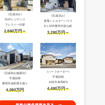
《完成済み》
《完成済み》
DUPレジデンス
発電シェルターハウス
フレスト一社駅
E-LOOP豊田市前山町
2,680万円～
3,280万円～
《ハーフオーダー》
《完成初お披露目》
平屋回帰
平屋回帰
刈谷市泉田町II
豊明市栄町西大根Ⅱ
4,480万円～
4,080万円