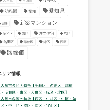
天白区
守山区
愛知県
幼稚園
愛知
新築マンション
新築
注文住宅
港区
昭和区
東区
緑区
熱田区
瑞穂区
西区
路線価
エリア情報
名古屋市各区の特徴【千種区・名東区・瑞穂
区・昭和区・東区・天白区・緑区・北区】
名古屋市各区の特徴【西区・中村区・中区・熱
田区・中川区・港区・南区・守山区】