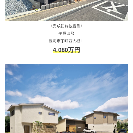
《完成初お披露目》
平屋回帰
豊明市栄町西大根Ⅱ
4,080万円