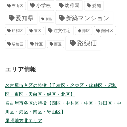
小学校
幼稚園
愛知
守山区
愛知県
新築マンション
新築
注文住宅
港区
熱田区
昭和区
東区
路線価
緑区
瑞穂区
西区
エリア情報
名古屋市各区の特徴【千種区・名東区・瑞穂区・昭和
区・東区・天白区・緑区・北区】
名古屋市各区の特徴【西区・中村区・中区・熱田区・中
川区・港区・南区・守山区】
尾張地方北エリア