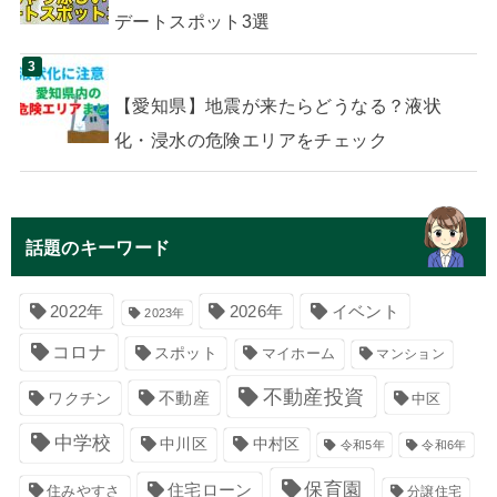
デートスポット3選
【愛知県】地震が来たらどうなる？液状
化・浸水の危険エリアをチェック
話題のキーワード
イベント
2022年
2026年
2023年
コロナ
スポット
マイホーム
マンション
不動産投資
不動産
ワクチン
中区
中学校
中川区
中村区
令和5年
令和6年
保育園
住宅ローン
住みやすさ
分譲住宅