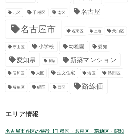
名古屋
千種区
南区
北区
名古屋市
名東区
天白区
土地
小学校
幼稚園
愛知
守山区
愛知県
新築マンション
新築
注文住宅
港区
熱田区
昭和区
東区
路線価
緑区
瑞穂区
西区
エリア情報
名古屋市各区の特徴【千種区・名東区・瑞穂区・昭和