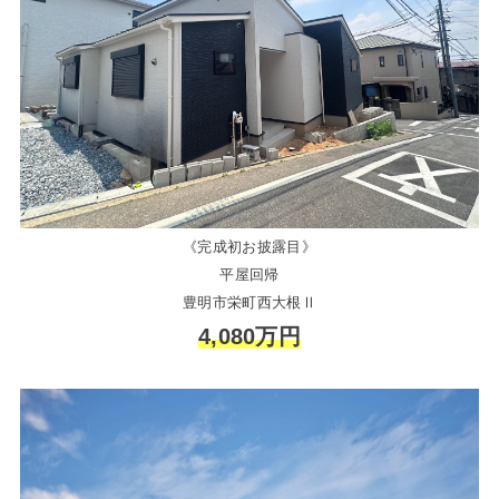
《完成初お披露目》
平屋回帰
豊明市栄町西大根Ⅱ
4,080万円