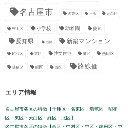
名古屋市
名東区
天白区
土地
小学校
幼稚園
愛知
守山区
愛知県
新築マンション
新築
注文住宅
港区
熱田区
昭和区
東区
路線価
緑区
瑞穂区
西区
エリア情報
名古屋市各区の特徴【千種区・名東区・瑞穂区・昭和
区・東区・天白区・緑区・北区】
名古屋市各区の特徴【西区・中村区・中区・熱田区・中