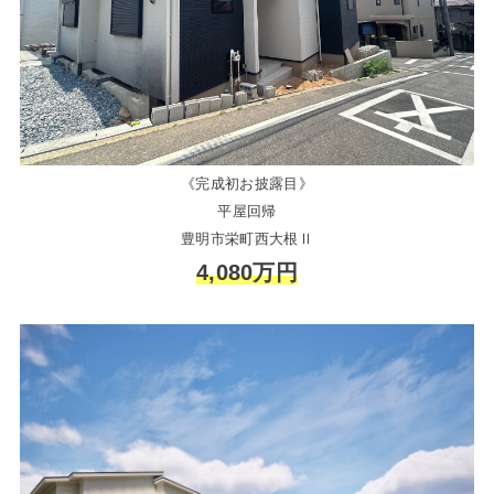
《完成初お披露目》
平屋回帰
豊明市栄町西大根Ⅱ
4,080万円