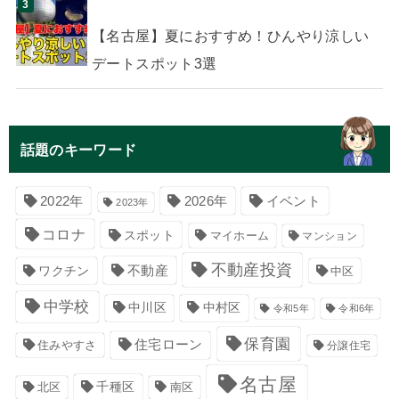
【名古屋】夏におすすめ！ひんやり涼しい
デートスポット3選
話題のキーワード
イベント
2022年
2026年
2023年
コロナ
スポット
マイホーム
マンション
不動産投資
不動産
ワクチン
中区
中学校
中川区
中村区
令和5年
令和6年
保育園
住宅ローン
住みやすさ
分譲住宅
名古屋
千種区
南区
北区